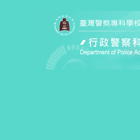
跳
到
主
要
內
容
區